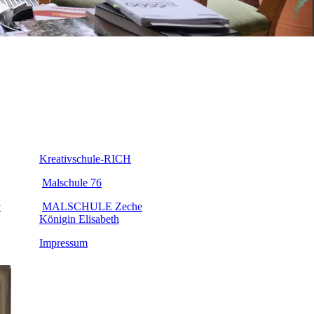
A
Kreativschule-RICH
Malschule 76
MALSCHULE Zeche
k
Königin Elisabeth
Impressum