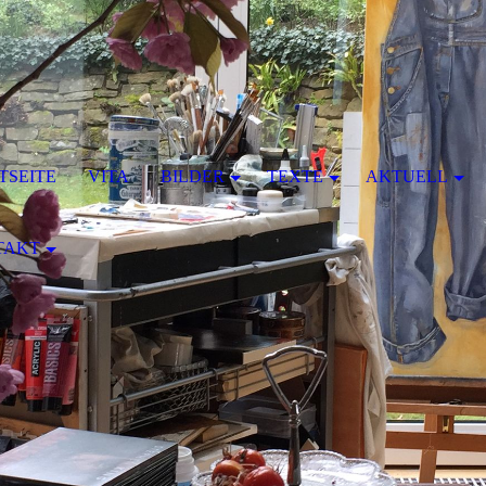
TSEITE
VITA
BILDER
TEXTE
AKTUELL
TAKT