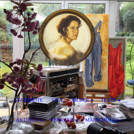
STARTSEITE
VITA
BILDER
TEXTE
AKTUELL
VERKAUF
MALSCHULE