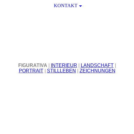
KONTAKT
EWA KWASNIEWSKA
REALISMUS
-ATELIER
FIGURATIVA
|
INTERIEUR
|
LANDSCHAFT
|
PORTRAIT
|
STILLLEBEN
|
ZEICHNUNGEN
Nr. 224, Weibliche Landschaft, 60 x 80 cm, Ewa
Kwasniewska, 2005
Nr. 226, Im blauen Schleier, 80 x 60 cm, Ewa Kwasniewska,
2005
Nr. 227, Verhüllte Riesin, 60 x 80 cm, Ewa Kwasniewska,
2005